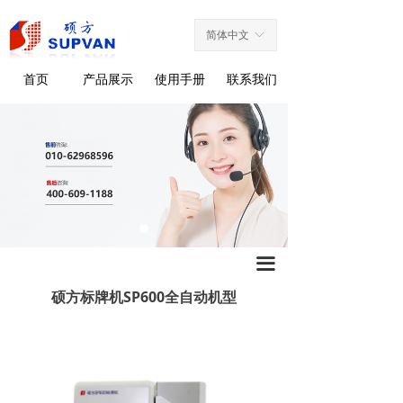
产品展示
简体中文
ꀅ
工业特种标签
首页
产品展示
使用手册
联系我们
线号机
标牌机
热缩管打印机
条码打印机
标签刻印机
끀
硕方标牌机SP600全自动机型
自动套管打印系统
耗材配件