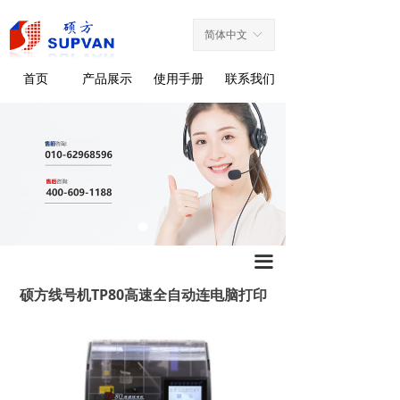
产品展示
简体中文
ꀅ
工业特种标签
首页
产品展示
使用手册
联系我们
线号机
标牌机
热缩管打印机
条码打印机
标签刻印机
끀
硕方线号机TP80高速全自动连电脑打印
自动套管打印系统
耗材配件