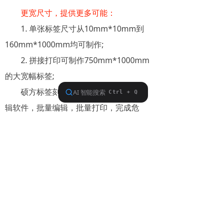
更宽尺寸，提供更多可能：
1. 单张标签尺寸从10mm*10mm到
160mm*1000mm均可制作;
2. 拼接打印可制作750mm*1000mm
的大宽幅标签;
硕方标签刻印一体机LCP8160配备编
辑软件，批量编辑，批量打印，完成危
险、警示标识标牌打印，为工业生产、日
常生活提供更加规范、清晰的保障，更多
关于硕方LCP8160的信息，可来电咨询硕
方标签刻印机厂家：010-62968596
热门推荐