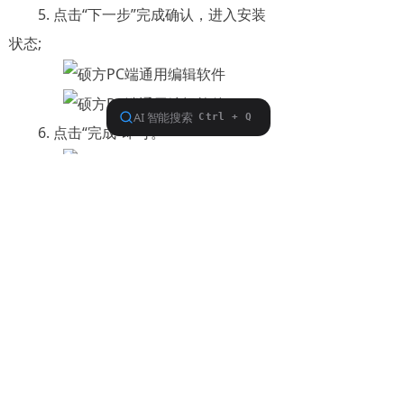
5. 点击“下一步”完成确认，进入安装
状态;
6. 点击“完成”即可。
7. 双击安装好
的“SupvanEditor.exe”，点击右上角您使
用的硕方系列产品即可进入编辑页面。
以上就是硕方公司关于硕方PC端通用
编辑软件的全部介绍，希望对广大用户使
用硕方线号机、标牌机、标签机时能提供
帮助。使用硕方标牌机时，安装硕方PC端